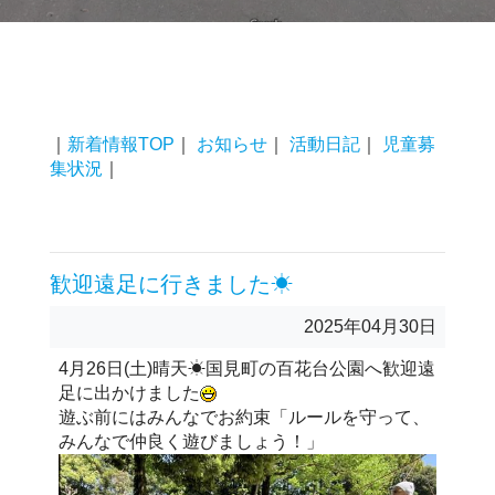
｜
新着情報TOP
｜
お知らせ
｜
活動日記
｜
児童募
集状況
｜
歓迎遠足に行きました☀
2025年04月30日
4月26日(土)晴天☀国見町の百花台公園へ歓迎遠
足に出かけました
遊ぶ前にはみんなでお約束「ルールを守って、
みんなで仲良く遊びましょう！」