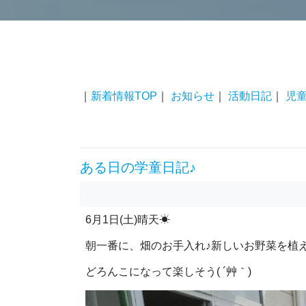
｜
新着情報TOP
｜
お知らせ
｜
活動日記
｜
児
ある日の学童日記♪
6月1日(土)晴天☀
朝一番に、畑のお手入れ♪新しいお野菜を植
どろんこになって楽しそう( ´艸｀)