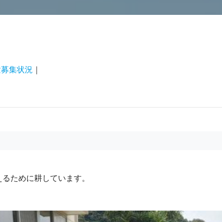
童募集状況
｜
えるために耕しています。